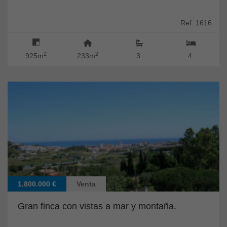
Ref: 1616
2
2
925m
233m
3
4
1.800.000 €
Venta
Gran finca con vistas a mar y montaña.