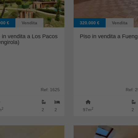
000 €
Vendita
320.000 €
Vendita
 in vendita a Los Pacos
Piso in vendita a Fueng
ngirola)
Ref: 1625
Ref: 
2
2
m
2
2
97m
2