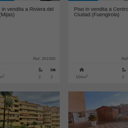
 in vendita a Riviera del
Piso in vendita a Centr
(Mijas)
Ciudad (Fuengirola)
Ref: 261000
Ref
2
2
m
2
2
104m
2