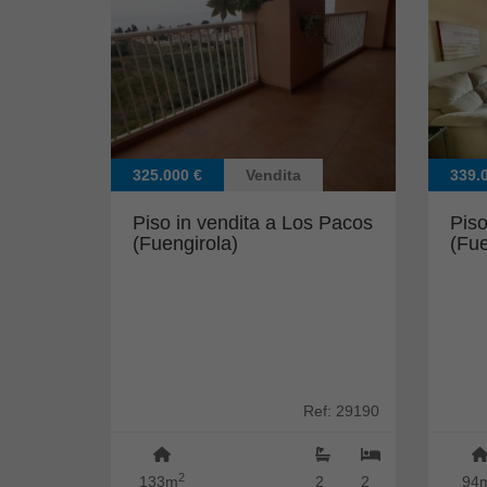
325.000 €
Vendita
339.
Piso in vendita a Los Pacos
Piso
(Fuengirola)
(Fue
Ref: 29190
2
133m
2
2
94