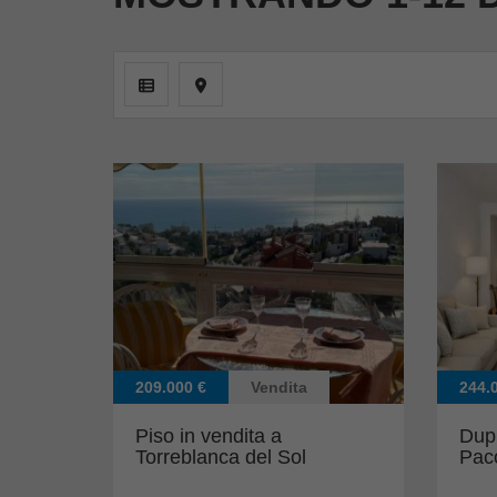
209.000 €
Vendita
244.
Piso in vendita a
Dupl
Torreblanca del Sol
Pac
(Fuengirola)