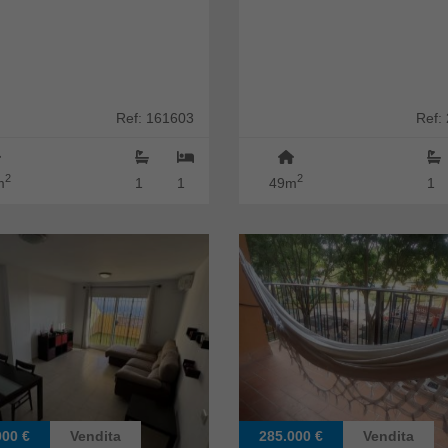
Ref: 161603
Ref:
2
2
m
1
1
49m
1
000 €
Vendita
285.000 €
Vendita