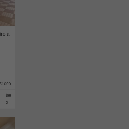
irola
251000
3