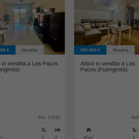
000 €
Vendita
350.000 €
Vendita
 in vendita a Los Pacos
Attico in vendita a Los
ngirola)
Pacos (Fuengirola)
Ref: 23015
Ref
2
2
m
2
2
95m
1