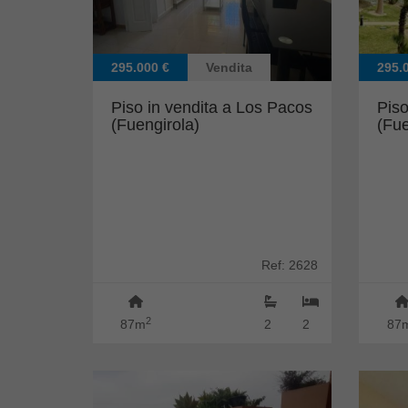
295.000 €
Vendita
295.
Piso in vendita a Los Pacos
Piso
(Fuengirola)
(Fue
Ref: 2628
2
87m
2
2
87