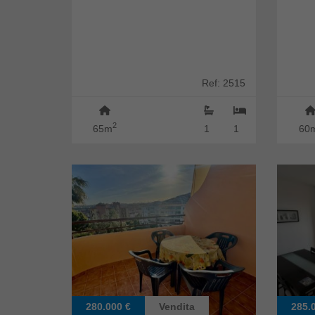
Ref: 2515
2
65m
1
1
60
280.000 €
Vendita
285.