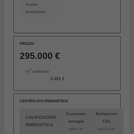
buona
protezione
PREZZO
295.000 €
2
m
costrutta:
3.391 €
CERTIFICATO ENERGETICO
Consumo
Emisiones
CALIFICACIÓN
energía
CO
2
ENERGÉTICA
2
2
kW h / m
kg CO
/ m
2