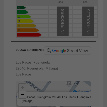
año
año
A
IN PROCESS
IN PROCESS
B
C
D
E
F
G
LUOGO E AMBIENTE
Los Pacos, Fuengirola.
29640, Fuengirola (Málaga)
Los Pacos
+
−
×
Los Pacos, Fuengirola. 29640, Los Pacos, Fuengirola
(Málaga)