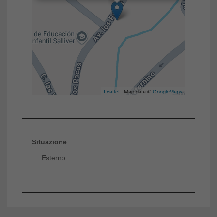
Leaflet
| Map data ©
GoogleMaps
Situazione
Esterno