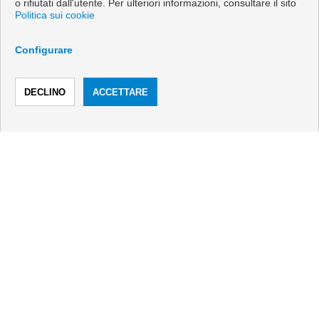
o rifiutati dall'utente. Per ulteriori informazioni, consultare il sito
Politica sui cookie
CONTATTARE
Configurare
Calle Romería del Rocío, 2
Local 4
CHIAMARE
CONTATTARE
29640 Fuengirola (Málaga)
+34 607592668
|
+34 952465280
info@vanicasa.com
Dal Lunedi fino al Venerdì : 10:00 - 13:30 e 17:00 - 19:30