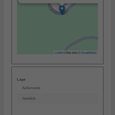
Leaflet
| Map data ©
GoogleMaps
Lage
Außenseite
Seeblick