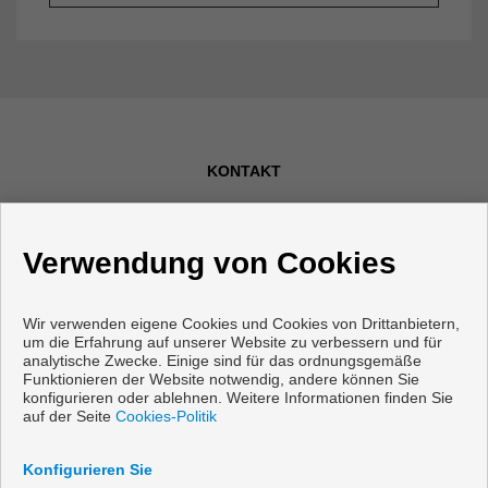
KONTAKT
Calle Romería del Rocío, 2
Verwendung von Cookies
Local 4
29640 Fuengirola (Málaga)
+34 607592668
|
+34 952465280
Wir verwenden eigene Cookies und Cookies von Drittanbietern,
um die Erfahrung auf unserer Website zu verbessern und für
info@vanicasa.com
analytische Zwecke. Einige sind für das ordnungsgemäße
Funktionieren der Website notwendig, andere können Sie
Von Montag bis Freitag : 10:00 - 13:30 und 17:00 - 19:30
konfigurieren oder ablehnen. Weitere Informationen finden Sie
auf der Seite
Cookies-Politik
Konfigurieren Sie