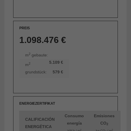
PREIS
1.098.476 €
2
m
gebaute:
5.109 €
2
m
grundstück:
579 €
ENERGIEZERTIFIKAT
Consumo
Emisiones
CALIFICACIÓN
energía
CO
2
ENERGÉTICA
2
2
kW h / m
kg CO
/ m