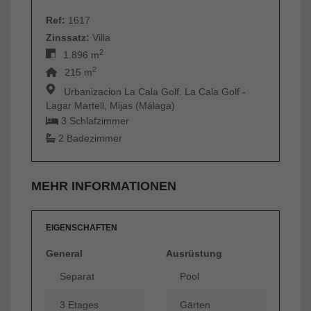
Ref:
1617
Zinssatz:
Villa
2
1.896 m
2
215 m
Urbanizacion La Cala Golf. La Cala Golf -
Lagar Martell, Mijas (Málaga)
3 Schlafzimmer
2 Badezimmer
MEHR INFORMATIONEN
EIGENSCHAFTEN
General
Ausrüstung
Separat
Pool
3 Etages
Gärten