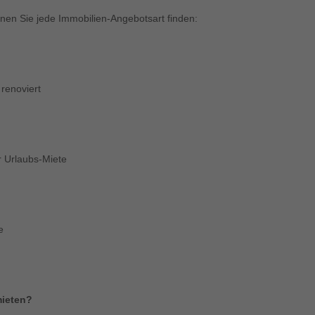
nen Sie jede Immobilien-Angebotsart finden:
renoviert
r Urlaubs-Miete
e
mieten?