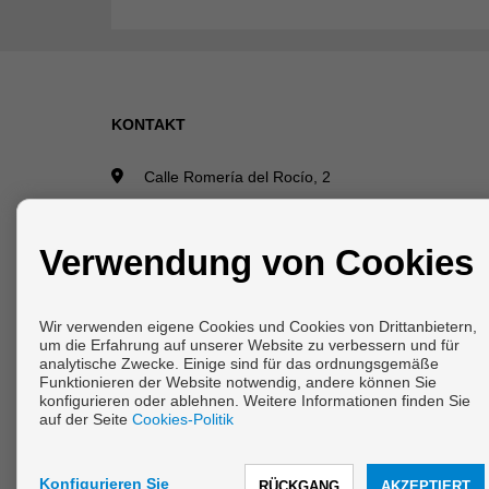
KONTAKT
Calle Romería del Rocío, 2
Local 4
29640 Fuengirola (Málaga)
Verwendung von Cookies
+34 607592668
|
+34 952465280
info@vanicasa.com
Wir verwenden eigene Cookies und Cookies von Drittanbietern,
Von Montag bis Freitag : 10:00 - 13:30 und 17:00 
um die Erfahrung auf unserer Website zu verbessern und für
analytische Zwecke. Einige sind für das ordnungsgemäße
19:30
Funktionieren der Website notwendig, andere können Sie
konfigurieren oder ablehnen. Weitere Informationen finden Sie
auf der Seite
Cookies-Politik
Copyright © 2026 Vani & Casa.
Konfigurieren Sie