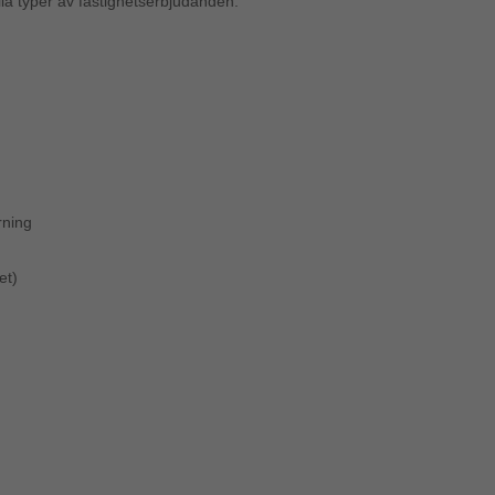
alla typer av fastighetserbjudanden:
rning
et)