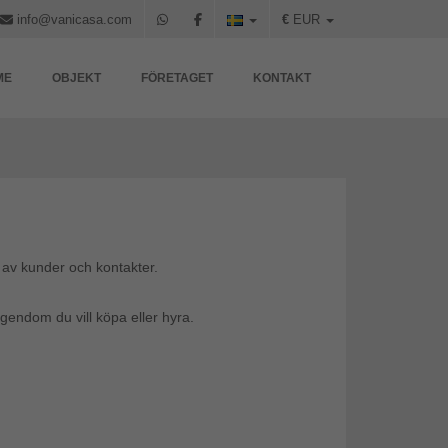
info@vanicasa.com
€
EUR
ME
OBJEKT
FÖRETAGET
KONTAKT
 av kunder och kontakter.
egendom du vill köpa eller hyra.