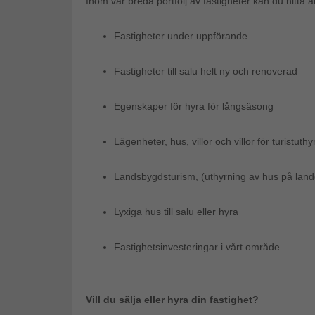
Inom vår breda portfölj av fastigheter kan du hitta 
Fastigheter under uppförande
Fastigheter till salu helt ny och renoverad
Egenskaper för hyra för långsäsong
Lägenheter, hus, villor och villor för turistuthy
Landsbygdsturism, (uthyrning av hus på land
Lyxiga hus till salu eller hyra
Fastighetsinvesteringar i vårt område
Vill du sälja eller hyra din fastighet?