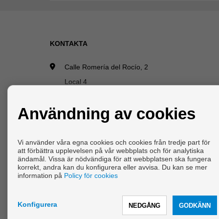
KONTAKTA
Calle Romería del Rocío, 2
Local 4
29640 Fuengirola (Málaga)
Användning av cookies
+34 607592668
|
+34 952465280
info@vanicasa.com
Från Måndag - Fredag : 10:00 - 13:30 och 17:00 
Vi använder våra egna cookies och cookies från tredje part för
att förbättra upplevelsen på vår webbplats och för analytiska
19:30
ändamål. Vissa är nödvändiga för att webbplatsen ska fungera
korrekt, andra kan du konfigurera eller avvisa. Du kan se mer
information på
Policy för cookies
Copyright © 2026 Vani & Casa.
Konfigurera
Utvecklad av
Inmoenter
.
Juridisk Information
|
Personup