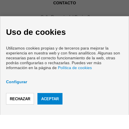
CONTACTO
Calle Romería del Rocío, 2
Local 4
Uso de cookies
29640 Fuengirola (Málaga)
+34 607592668
|
+34 952465280
Utilizamos cookies propias y de terceros para mejorar la
info@vanicasa.com
experiencia en nuestra web y con fines analíticos. Algunas son
necesarias para el correcto funcionamiento de la web, otras
De Lunes a Viernes : 10:00 - 13:30 y 17:00 - 19:30
podrás configurarlas o rechazarlas. Puedes ver más
información en la página de
Política de cookies
Configurar
LLAMAR
CONTACTAR