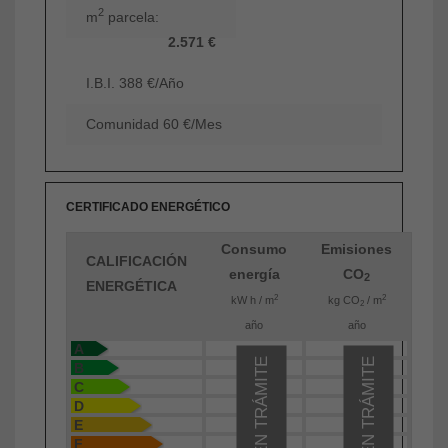
2
m
parcela:
2.571 €
I.B.I. 388 €/Año
Comunidad 60 €/Mes
CERTIFICADO ENERGÉTICO
Consumo
Emisiones
CALIFICACIÓN
energía
CO
2
ENERGÉTICA
2
2
kW h / m
kg CO
/ m
2
año
año
A
EN TRÁMITE
EN TRÁMITE
B
C
D
E
F