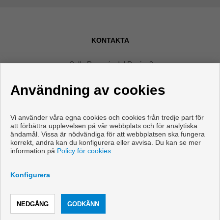
KONTAKTA
Calle Romería del Rocío, 2
Local 4
Användning av cookies
29640 Fuengirola (Málaga)
+34 607592668
|
+34 952465280
Vi använder våra egna cookies och cookies från tredje part för
info@vanicasa.com
att förbättra upplevelsen på vår webbplats och för analytiska
ändamål. Vissa är nödvändiga för att webbplatsen ska fungera
Från Måndag - Fredag : 10:00 - 13:30 och 17:00 - 19:30
korrekt, andra kan du konfigurera eller avvisa. Du kan se mer
information på
Policy för cookies
Konfigurera
RING
KONTAKTA