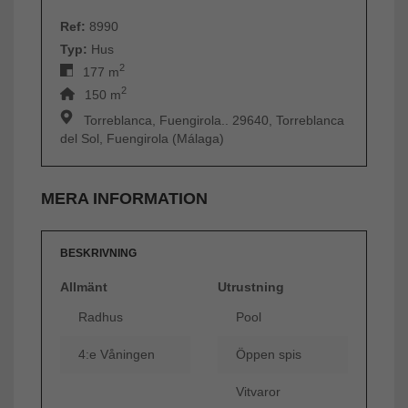
Ref:
8990
Typ:
Hus
2
177 m
2
150 m
Torreblanca, Fuengirola.. 29640, Torreblanca
del Sol, Fuengirola (Málaga)
MERA INFORMATION
BESKRIVNING
Allmänt
Utrustning
Radhus
Pool
4:e Våningen
Öppen spis
Vitvaror