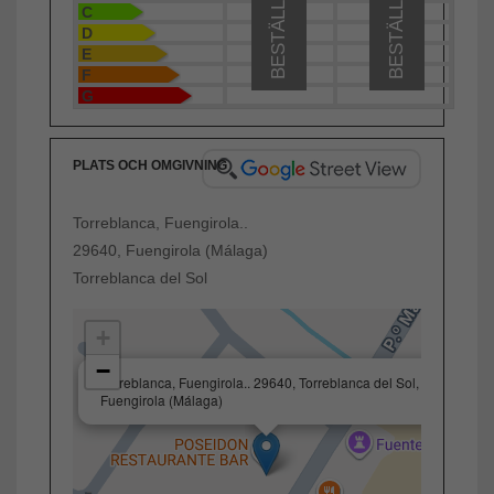
BESTÄLLD
BESTÄLLD
C
D
E
F
G
PLATS OCH OMGIVNING
Torreblanca, Fuengirola..
29640, Fuengirola (Málaga)
Torreblanca del Sol
+
−
×
Torreblanca, Fuengirola.. 29640, Torreblanca del Sol,
Fuengirola (Málaga)