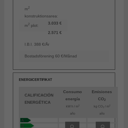
2
m
konstruktionsarea:
3.033 €
2
m
plot:
2.571 €
I.B.I. 388 €/År
Bostadsförening 60 €/Månad
ENERGICERTIFIKAT
Consumo
Emisiones
CALIFICACIÓN
energía
CO
2
ENERGÉTICA
2
2
kW h / m
kg CO
/ m
2
año
año
A
B