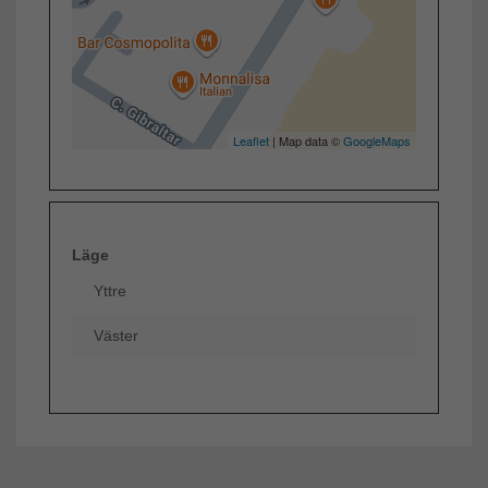
Leaflet
| Map data ©
GoogleMaps
Läge
Yttre
Väster