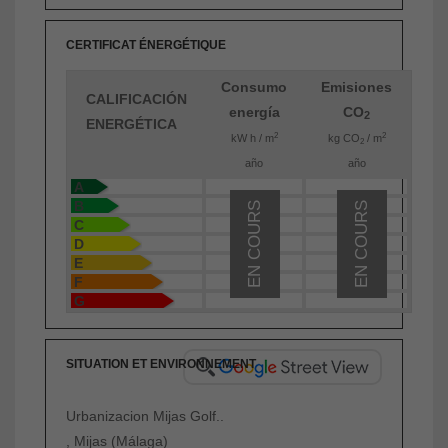
CERTIFICAT ÉNERGÉTIQUE
Consumo
Emisiones
CALIFICACIÓN
energía
CO
2
ENERGÉTICA
2
2
kW h / m
kg CO
/ m
2
año
año
A
B
EN COURS
EN COURS
C
D
E
F
G
SITUATION ET ENVIRONNEMENT
Urbanizacion Mijas Golf..
, Mijas (Málaga)