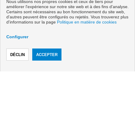
Nous utilisons nos propres cookies et ceux de tiers pour
info@vanicasa.com
améliorer l'expérience sur notre site web et à des fins d'analyse.
Certains sont nécessaires au bon fonctionnement du site web,
De Lundi au Vendredi : 10:00 - 13:30 et 17:00 - 19:30
d'autres peuvent être configurés ou rejetés. Vous trouverez plus
d'informations sur la page
Politique en matière de cookies
Configurer
TÉLÉPHONER
CONTACTER
Copyright © 2026 Vani & Casa.
Développé près
Inmoenter
.
Avis Légal
|
politique de protection
des données
|
Cookies policy