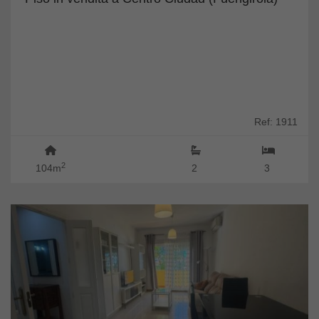
Ref: 1911
2
104m
2
3