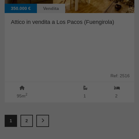
350.000 €
Vendita
Attico in vendita a Los Pacos (Fuengirola)
Ref: 2516
2
95m
1
2
1
2