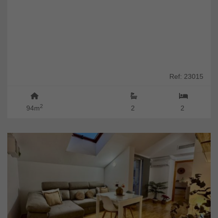
Ref: 23015
2
94m
2
2