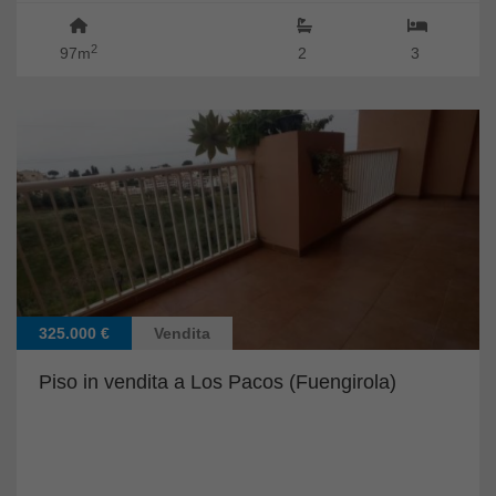
2
97m
2
3
325.000 €
Vendita
Piso in vendita a Los Pacos (Fuengirola)