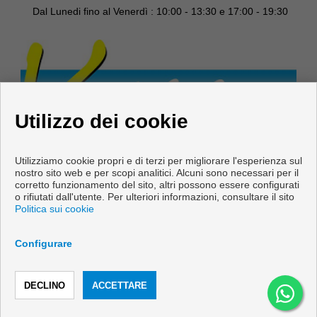
Dal Lunedi fino al Venerdì : 10:00 - 13:30 e 17:00 - 19:30
Utilizzo dei cookie
Utilizziamo cookie propri e di terzi per migliorare l'esperienza sul
nostro sito web e per scopi analitici. Alcuni sono necessari per il
corretto funzionamento del sito, altri possono essere configurati
o rifiutati dall'utente. Per ulteriori informazioni, consultare il sito
Politica sui cookie
Copyright © 2026 Vani & Casa.
Sviluppato vicino
Inmoenter
.
Info Legali
|
Protezione dei dati
Configurare
politica
|
Cookies policy