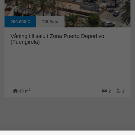
260.000 €
Till Salu
Våning till salu i Zona Puerto Deportivo
(Fuengirola)
2
49 m
2
1