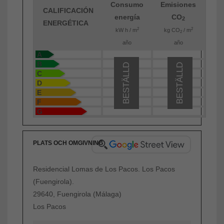
Consumo
Emisiones
CALIFICACIÓN
energía
CO
2
ENERGÉTICA
2
2
kW h / m
kg CO
/ m
2
año
año
A
B
BESTÄLLD
BESTÄLLD
C
D
E
F
G
PLATS OCH OMGIVNING
Residencial Lomas de Los Pacos. Los Pacos
(Fuengirola).
29640, Fuengirola (Málaga)
Los Pacos