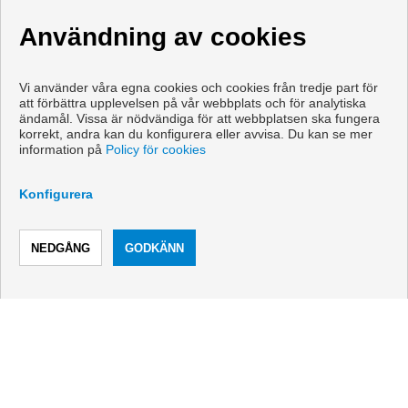
Användning av cookies
Vi använder våra egna cookies och cookies från tredje part för
att förbättra upplevelsen på vår webbplats och för analytiska
ändamål. Vissa är nödvändiga för att webbplatsen ska fungera
korrekt, andra kan du konfigurera eller avvisa. Du kan se mer
information på
Policy för cookies
KONTAKTA
Konfigurera
Calle Romería del Rocío, 2
Local 4
RING
KONTAKTA
29640 Fuengirola (Málaga)
+34 607592668
|
+34 952465280
info@vanicasa.com
Från Måndag - Fredag : 10:00 - 13:30 och 17:00 - 19:30