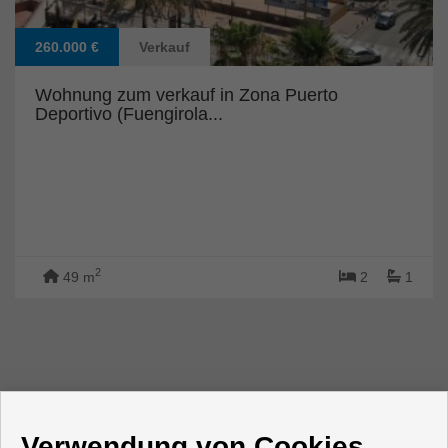
260.000 €
Verkauf
Wohnung zum verkauf in Zona Puerto
Deportivo (Fuengirola...
2
49 m
2
1
Verwendung von Cookies