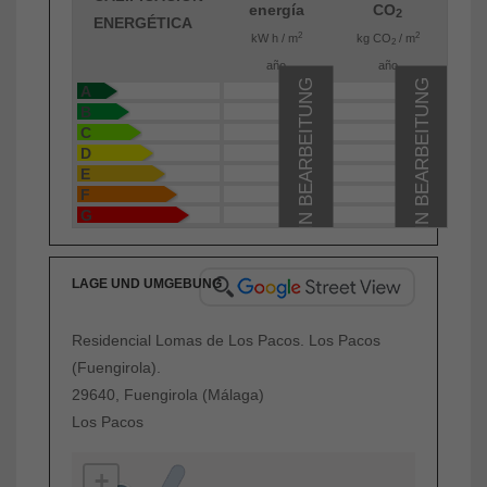
energía
CO
2
ENERGÉTICA
2
2
kW h / m
kg CO
/ m
2
año
año
IN BEARBEITUNG
IN BEARBEITUNG
A
B
C
D
E
F
G
LAGE UND UMGEBUNG
Residencial Lomas de Los Pacos. Los Pacos
(Fuengirola).
29640, Fuengirola (Málaga)
Los Pacos
+