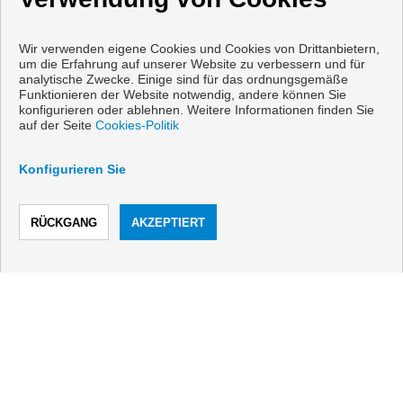
Wir verwenden eigene Cookies und Cookies von Drittanbietern,
um die Erfahrung auf unserer Website zu verbessern und für
analytische Zwecke. Einige sind für das ordnungsgemäße
Funktionieren der Website notwendig, andere können Sie
konfigurieren oder ablehnen. Weitere Informationen finden Sie
auf der Seite
Cookies-Politik
KONTAKT
Konfigurieren Sie
Calle Romería del Rocío, 2
Local 4
ANRUF
KONTAKTIEREN
29640 Fuengirola (Málaga)
+34 607592668
|
+34 952465280
info@vanicasa.com
Von Montag bis Freitag : 10:00 - 13:30 und 17:00 - 19:30