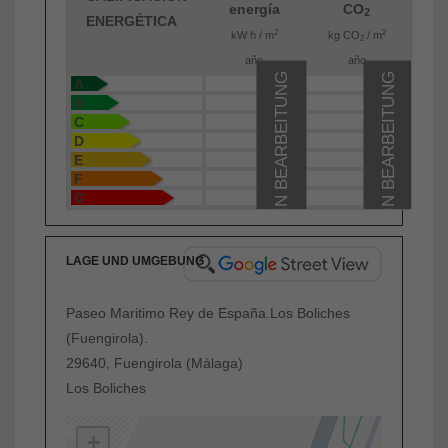
energía
CO
2
ENERGÉTICA
2
2
kW h / m
kg CO
/ m
2
año
año
IN BEARBEITUNG
IN BEARBEITUNG
A
B
C
D
E
F
G
LAGE UND UMGEBUNG
Paseo Maritimo Rey de España.Los Boliches
(Fuengirola).
29640, Fuengirola (Málaga)
Los Boliches
+