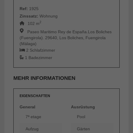
Ref:
1925
Zinssatz:
Wohnung
2
102 m
Paseo Maritimo Rey de España.Los Boliches
(Fuengirola). 29640, Los Boliches, Fuengirola
(Málaga)
2 Schlafzimmer
1 Badezimmer
MEHR INFORMATIONEN
EIGENSCHAFTEN
General
Ausrüstung
7ª etage
Pool
Aufzug
Gärten