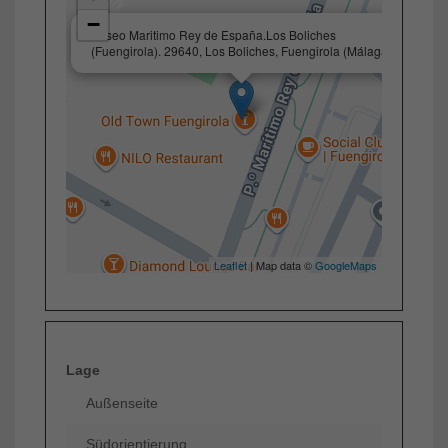
−
×
Paseo Maritimo Rey de España.Los Boliches
(Fuengirola). 29640, Los Boliches, Fuengirola (Málaga)
Leaflet
| Map data ©
GoogleMaps
Lage
Außenseite
Südorientierung